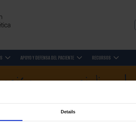
OS
APOYO Y DEFENSA DEL PACIENTE
RECURSOS
nción especializada
Details
 la atención adecuada. Muchos cardiólogos pueden no ser especi
o no estar equipados para tratar la miocardiopatía genética. En la