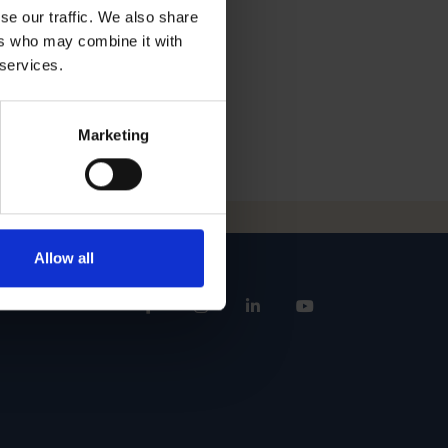
 a un especialista en
se our traffic. We also share
eado algunos recursos
ers who may combine it with
 services.
Marketing
Allow all
idad