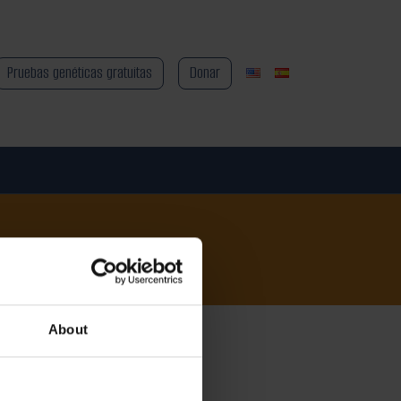
Pruebas genéticas gratuitas
Donar
About
alistas en
 actualidad, no existe