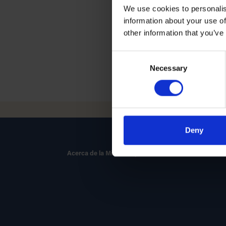
una forma definitiva de
We use cookies to personalis
insuficiencia cardíaca
information about your use of
para ayudarle en esta 
other information that you’ve
Más información
Consent
Necessary
Selection
Deny
Acerca de la Miocardiopatía Genética
Hacerse l