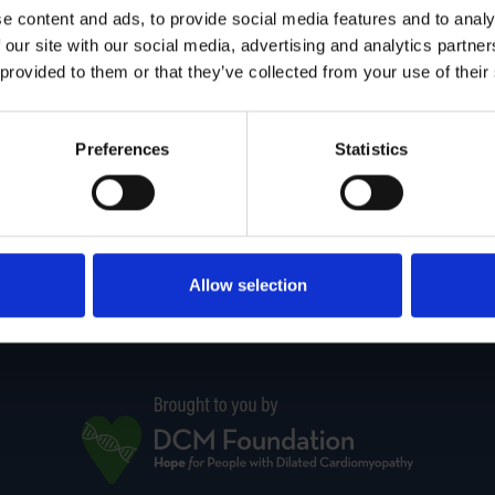
 encontrar al «médico adecuado». No obstante, si desea localizar
e content and ads, to provide social media features and to analy
 o miocardiopatía, nuestros socios de la Fundación MCD han cr
 our site with our social media, advertising and analytics partn
búsqueda.
 provided to them or that they’ve collected from your use of their
Preferences
Statistics
Allow selection
a Prueba
Conviértase en Defensor
Contacta
Política de Privac