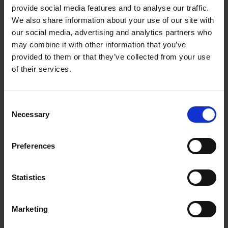
MIS TARIFAS SI DOY POSITIVO EN UNA
provide social media features and to analyse our traffic.
MIOCARDIOPATÍA GENÉTICA?
We also share information about your use of our site with
our social media, advertising and analytics partners who
¿CUÁL ES EL PROCESO DE LAS PRUEBAS
may combine it with other information that you’ve
GENÉTICAS?
provided to them or that they’ve collected from your use
of their services.
¿CÓMO SÉ SI LAS PRUEBAS GENÉTICAS DE
MIOCARDIOPATÍA HEREDITARIA SON LA OPCIÓN
ADECUADA PARA MÍ?
Consent
Necessary
Selection
MI CARDIÓLOGO NO OFRECE PRUEBAS GENÉTICAS
PARA LA MIOCARDIOPATÍA. ¿QUÉ DEBO HACER?
Preferences
¿CÓMO PUEDO INFORMAR A MI FAMILIA O A MIS
MÉDICOS SOBRE LA MIOCARDIOPATÍA GENÉTICA?
Statistics
Marketing