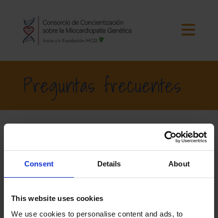
Preguntas frecuentes
Preguntas Frecuentes
Consent
Details
About
¿CUBRE EL SEGURO EL COSTE DE LAS PRUEBAS
GENÉTICAS?
This website uses cookies
¿PUEDE MI COMPAÑÍA DE SEGUROS AUMENTAR
We use cookies to personalise content and ads, to